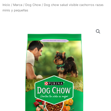
Inicio
/
Marca
/
Dog Chow
/ Dog chow salud visible cachorros razas
minis y pequeñas