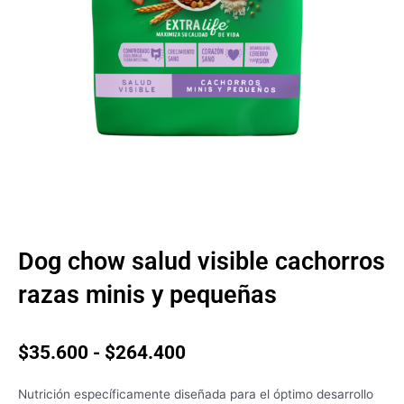
Dog chow salud visible cachorros
razas minis y pequeñas
Rango
$
35.600
-
$
264.400
de
precios:
Nutrición específicamente diseñada para el óptimo desarrollo