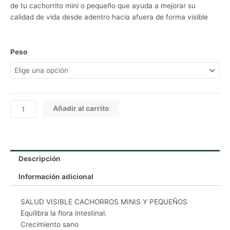
desde
de tu cachorrito mini o pequeño que ayuda a mejorar su
$35.600
calidad de vida desde adentro hacia afuera de forma visible
hasta
$264.400
Dog
Peso
chow
salud
visible
cachorros
razas
Añadir al carrito
minis
y
pequeñas
cantidad
Descripción
Información adicional
SALUD VISIBLE CACHORROS MINIS Y PEQUEÑOS
Equilibra la flora intestinal.
Crecimiento sano