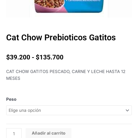
Cat Chow Prebioticos Gatitos
Rango
$
39.200
-
$
135.700
de
precios:
CAT CHOW GATITOS PESCADO, CARNE Y LECHE HASTA 12
desde
MESES
$39.200
hasta
$135.700
Cat
Peso
Chow
Prebioticos
Gatitos
cantidad
Añadir al carrito