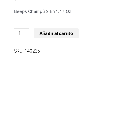
Beeps Champú 2 En 1. 17 Oz
Beeps
Añadir al carrito
Champú
2
SKU: 140235
En
1.
17
Oz
cantidad