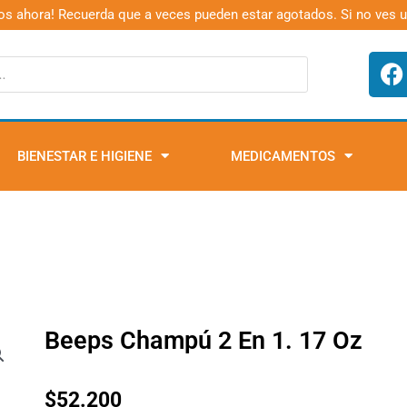
os ahora! Recuerda que a veces pueden estar agotados. Si no ves 
F
a
c
e
b
BIENESTAR E HIGIENE
MEDICAMENTOS
o
o
k
Beeps Champú 2 En 1. 17 Oz
$
52.200