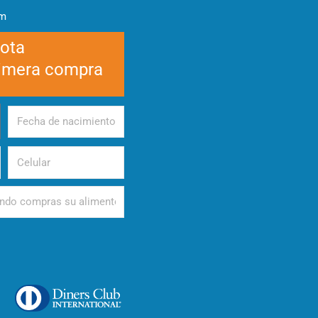
am
cota
rimera compra
Fecha
de
nacimiento
Celular
d