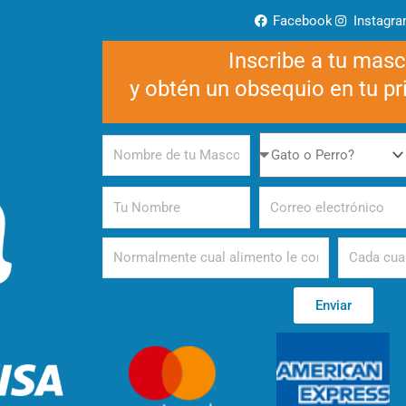
Facebook
Instagr
Inscribe a tu mas
y obtén un obsequio en tu p
Nombre
Gato
de
o
tu
Perro
Tu
Correo
Mascota
Nombre
electrónico
Alimento
Periodicida
Enviar