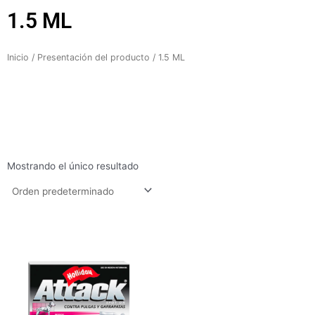
1.5 ML
Inicio
/ Presentación del producto / 1.5 ML
Mostrando el único resultado
Rango
de
precios:
desde
$41.300
hasta
$52.400