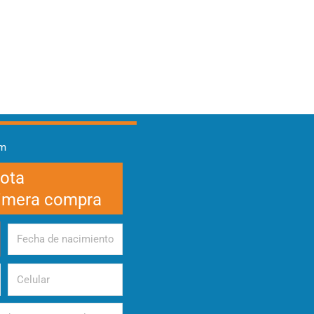
am
cota
rimera compra
Fecha
de
nacimiento
Celular
d