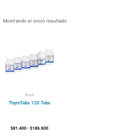
Mostrando el único resultado
Rango
de
precios:
desde
$81.400
hasta
$186.600
lloyd
ThyroTabs 120 Tabs
$
81.400
-
$
186.600