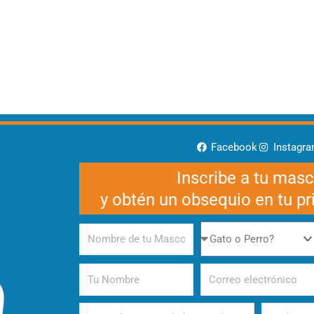
Facebook
Instagr
Inscribe a tu mas
y obtén un obsequio en tu p
Nombre
Gato
de
o
tu
Perro
Tu
Correo
Mascota
Nombre
electrónico
Alimento
Periodicida