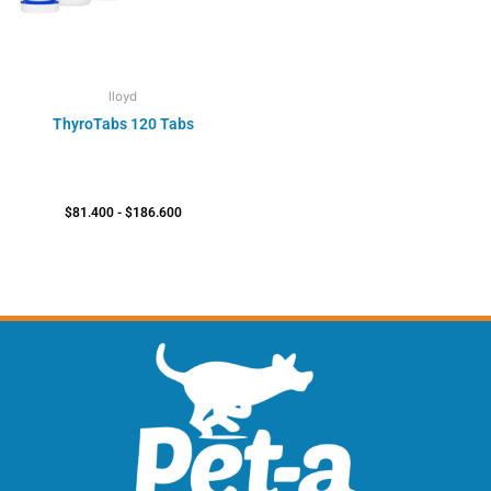
lloyd
ThyroTabs 120 Tabs
$
81.400
-
$
186.600