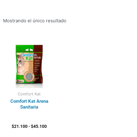
Mostrando el único resultado
Rango
de
precios:
desde
$21.100
hasta
$45.100
Comfort Kat
Comfort Kat Arena
Sanitaria
$
21.100
-
$
45.100