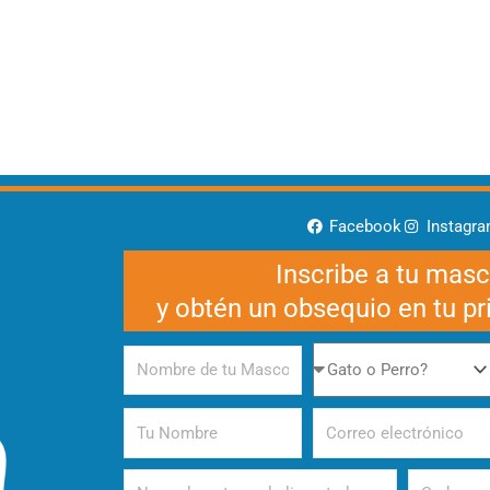
Facebook
Instagr
Inscribe a tu mas
y obtén un obsequio en tu p
Nombre
Gato
de
o
tu
Perro
Tu
Correo
Mascota
Nombre
electrónico
Alimento
Periodicida