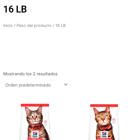
16 LB
Inicio
/ Peso del producto / 16 LB
Mostrando los 2 resultados
Rango
Rango
de
de
precios:
precios:
desde
desde
$125.300
$123.600
hasta
hasta
$379.400
$384.600